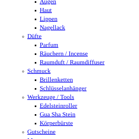
Augen
Haut
Lippen
Nagellack
Düfte
Parfum
Räuchern / Incense
Raumduft / Raumdiffuser
Schmuck
Brillenketten
Schlüsselanhänger
Werkzeuge / Tools
Edelsteinroller
Gua Sha Stein
Körperbürste
Gutscheine