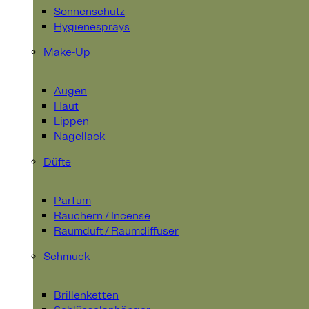
Sonnenschutz
Hygienesprays
Make-Up
Augen
Haut
Lippen
Nagellack
Düfte
Parfum
Räuchern / Incense
Raumduft / Raumdiffuser
Schmuck
Brillenketten