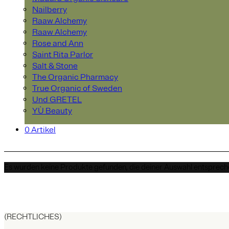
Nailberry
Raaw Alchemy
Raaw Alchemy
Rose and Ann
Saint Rita Parlor
Salt & Stone
The Organic Pharmacy
True Organic of Sweden
Und GRETEL
YÙ Beauty
0 Artikel
Es wurden keine Produkte gefunden, die deiner Auswahl entsprech
(RECHTLICHES)