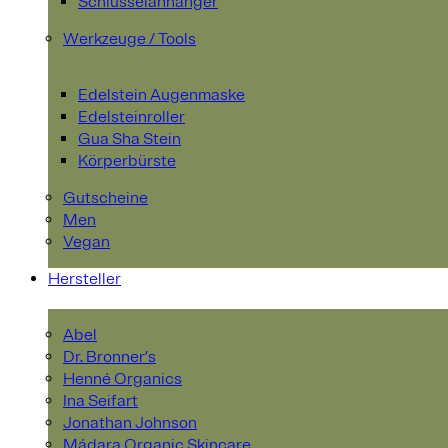
Schlüsselanhänger
Werkzeuge / Tools
Edelstein Augenmaske
Edelsteinroller
Gua Sha Stein
Körperbürste
Gutscheine
Men
Vegan
Hersteller
Abel
Dr. Bronner’s
Henné Organics
Ina Seifart
Jonathan Johnson
Mádara Organic Skincare