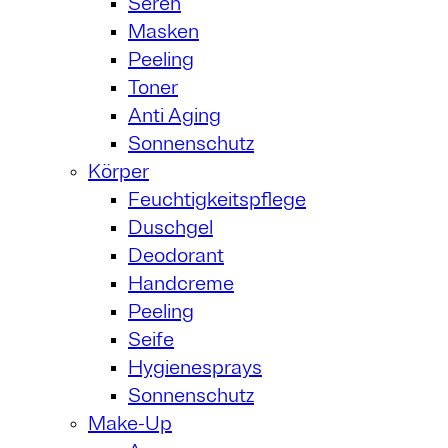
Seren
Masken
Peeling
Toner
Anti Aging
Sonnenschutz
Körper
Feuchtigkeitspflege
Duschgel
Deodorant
Handcreme
Peeling
Seife
Hygienesprays
Sonnenschutz
Make-Up