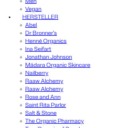
Men
Vegan
HERSTELLER
Abel
Dr Bronner’s
Henné Organics
Ina Seifart
Jonathan Johnson
Mádara Organic Skincare
Nailberry
Raaw Alchemy
Raaw Alchemy
Rose and Ann
Saint Rita Parlor
Salt & Stone
The Organic Pharmacy