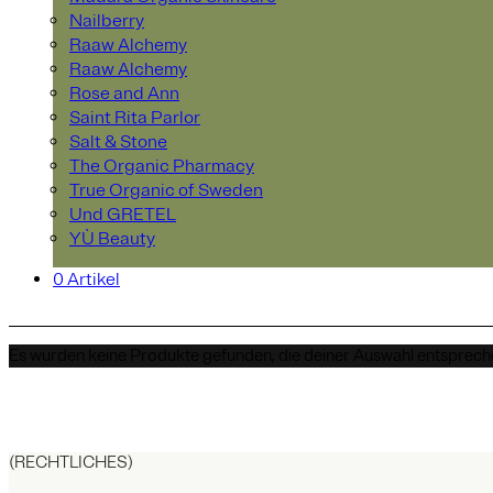
Nailberry
Raaw Alchemy
Raaw Alchemy
Rose and Ann
Saint Rita Parlor
Salt & Stone
The Organic Pharmacy
True Organic of Sweden
Und GRETEL
YÙ Beauty
0 Artikel
Es wurden keine Produkte gefunden, die deiner Auswahl entsprech
(RECHTLICHES)