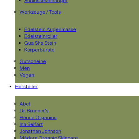
Schlüsselanhänger
Werkzeuge / Tools
Edelstein Augenmaske
Edelsteinroller
Gua Sha Stein
Körperbürste
Gutscheine
Men
Vegan
Hersteller
Abel
Dr. Bronner’s
Henné Organics
Ina Seifart
Jonathan Johnson
Mádara Organic Skincare