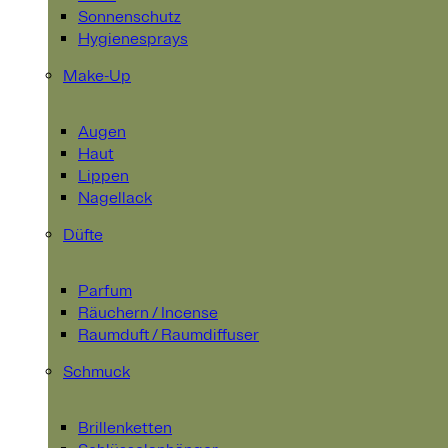
Sonnenschutz
Hygienesprays
Make-Up
Augen
Haut
Lippen
Nagellack
Düfte
Parfum
Räuchern / Incense
Raumduft / Raumdiffuser
Schmuck
Brillenketten