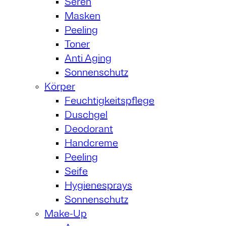
Seren
Masken
Peeling
Toner
Anti Aging
Sonnenschutz
Körper
Feuchtigkeitspflege
Duschgel
Deodorant
Handcreme
Peeling
Seife
Hygienesprays
Sonnenschutz
Make-Up