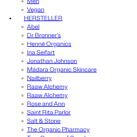
Men
Vegan
HERSTELLER
Abel
Dr Bronner’s
Henné Organics
Ina Seifart
Jonathan Johnson
Mádara Organic Skincare
Nailberry
Raaw Alchemy
Raaw Alchemy
Rose and Ann
Saint Rita Parlor
Salt & Stone
The Organic Pharmacy