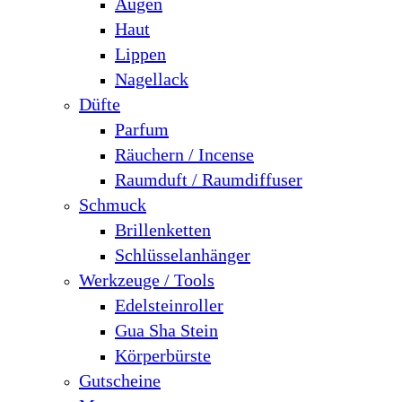
Augen
Haut
Lippen
Nagellack
Düfte
Parfum
Räuchern / Incense
Raumduft / Raumdiffuser
Schmuck
Brillenketten
Schlüsselanhänger
Werkzeuge / Tools
Edelsteinroller
Gua Sha Stein
Körperbürste
Gutscheine