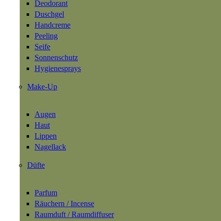
Deodorant
Duschgel
Handcreme
Peeling
Seife
(RECHTLICHES)
Sonnenschutz
Hygienesprays
Datenschutz
Impressum
Make-Up
AGB
Widerrufsbelehrung
Versandarten
Augen
Zahlungsarten
Haut
Lippen
(ÖFFNUNGSZEITEN)
Nagellack
SHOP
Düfte
Do 14 — 19 Uhr
Fr 11 — 14.30 Uhr
Sa 11 — 17 Uhr
Parfum
Räuchern / Incense
STUDIO
Raumduft / Raumdiffuser