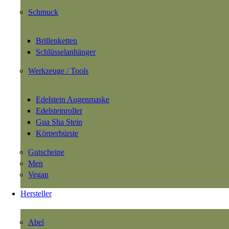
Kosmetische Behandlungen
nach Absprache mit
Termin
.
Schmuck
(KONTAKT)
Brillenketten
OVIESCHÖN
Schlüsselanhänger
Friedensallee 30
22765 Hamburg
Werkzeuge / Tools
+49 (0) 40 555 047 73
Edelstein Augenmaske
info@ovieschoen.de
Edelsteinroller
(SOCIAL MEDIA)
Gua Sha Stein
Körperbürste
Instagram
Facebook
Gutscheine
Men
(SUCHE)
Vegan
Hersteller
©
2026 Ovieschön
Abel