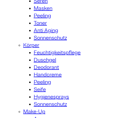
Seren
Masken
Peeling
Toner
Anti Aging
Sonnenschutz
Körper
Feuchtigkeitspflege
Duschgel
Deodorant
Handcreme
Peeling
Seife
Hygienesprays
Sonnenschutz
Make-Up