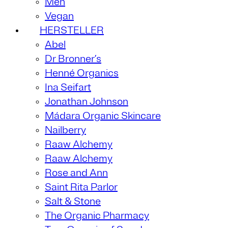
Men
Vegan
HERSTELLER
Abel
Dr Bronner’s
Henné Organics
Ina Seifart
Jonathan Johnson
Mádara Organic Skincare
Nailberry
Raaw Alchemy
Raaw Alchemy
Rose and Ann
Saint Rita Parlor
Salt & Stone
The Organic Pharmacy