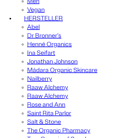
Men
Vegan
HERSTELLER
Abel
Dr Bronner’s
Henné Organics
Ina Seifart
Jonathan Johnson
Mádara Organic Skincare
Nailberry
Raaw Alchemy
Raaw Alchemy
Rose and Ann
Saint Rita Parlor
Salt & Stone
The Organic Pharmacy