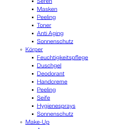
Seren
Masken
Peeling
Toner
Anti Aging
Sonnenschutz
Körper
Feuchtigkeitspflege
Duschgel
Deodorant
Handcreme
Peeling
Seife
Hygienesprays
Sonnenschutz
Make-Up