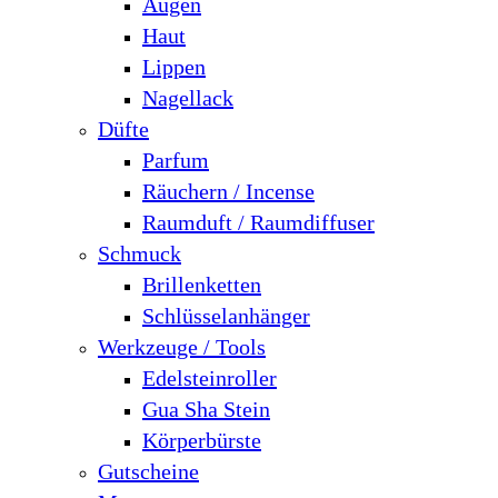
Augen
Haut
Lippen
Nagellack
Düfte
Parfum
Räuchern / Incense
Raumduft / Raumdiffuser
Schmuck
Brillenketten
Schlüsselanhänger
Werkzeuge / Tools
Edelsteinroller
Gua Sha Stein
Körperbürste
Gutscheine