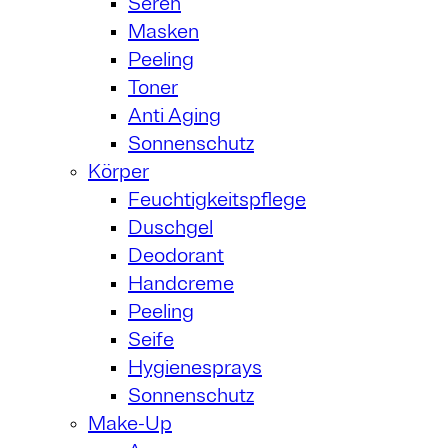
Seren
Masken
Peeling
Toner
Anti Aging
Sonnenschutz
Körper
Feuchtigkeitspflege
Duschgel
Deodorant
Handcreme
Peeling
Seife
Hygienesprays
Sonnenschutz
Make-Up