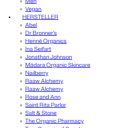
Men
Vegan
HERSTELLER
Abel
Dr Bronner’s
Henné Organics
Ina Seifart
Jonathan Johnson
Mádara Organic Skincare
Nailberry
Raaw Alchemy
Raaw Alchemy
Rose and Ann
Saint Rita Parlor
Salt & Stone
The Organic Pharmacy