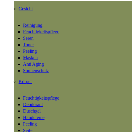
Gesicht
Reinigung
Feuchtigkeitspflege
Seren
Toner
Peeling
Masken
Anti Aging
Sonnenschutz
Körper
Feuchtigkeitspflege
Deodorant
Duschgel
Handcreme
Peeling
Seife