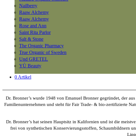
Nailberry
Raaw Alchemy
Raaw Alchemy
Rose and Ann
Saint Rita Parlor
Salt & Stone
The Organic Pharmacy
True Organic of Sweden
Und GRETEL
YÙ Beauty
0 Artikel
Dr. Bronner’s wurde 1948 von Emanuel Bronner gegründet, der aus ein
Familienunternehmen und steht für Fair Trade- & bio-zertifizierte Na
Dr. Bronner’s hat seinen Hauptsitz in Kalifornien und ist die meistv
frei von synthetischen Konservierungsstoffen, Schaumbildnern und
Lipp