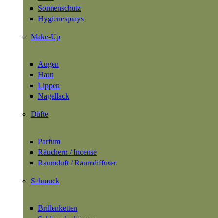
Sonnenschutz
Hygienesprays
Make-Up
Augen
Haut
Lippen
Nagellack
Düfte
Parfum
Räuchern / Incense
Raumduft / Raumdiffuser
Schmuck
Brillenketten