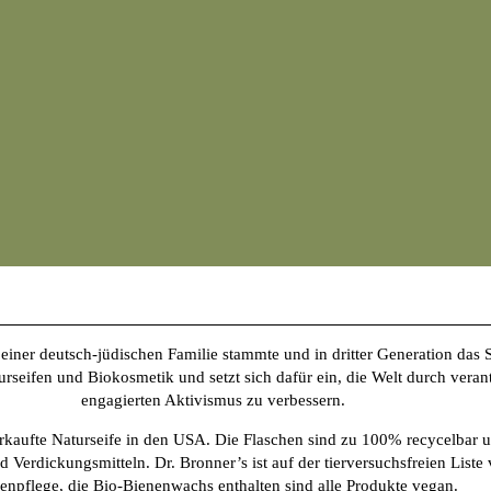
er deutsch-jüdischen Familie stammte und in dritter Generation das Sei
turseifen und Biokosmetik und setzt sich dafür ein, die Welt durch vera
engagierten Aktivismus zu verbessern.
erkaufte Naturseife in den USA. Die Flaschen sind zu 100% recycelbar un
 Verdickungsmitteln. Dr. Bronner’s ist auf der tierversuchsfreien List
enpflege, die Bio-Bienenwachs enthalten sind alle Produkte vegan.