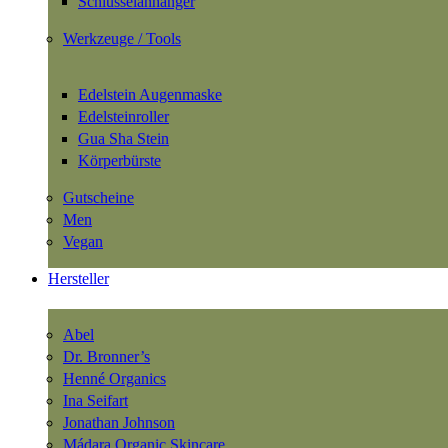
Schlüsselanhänger
Werkzeuge / Tools
Edelstein Augenmaske
Edelsteinroller
Gua Sha Stein
Körperbürste
Gutscheine
Men
Vegan
Hersteller
Abel
Dr. Bronner’s
Henné Organics
Ina Seifart
Jonathan Johnson
Mádara Organic Skincare