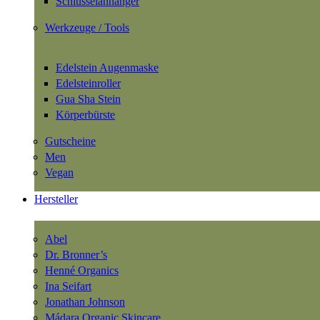
Schlüsselanhänger
Werkzeuge / Tools
Edelstein Augenmaske
Edelsteinroller
Gua Sha Stein
Körperbürste
Gutscheine
Men
Vegan
Hersteller
Abel
Dr. Bronner’s
Henné Organics
Ina Seifart
Jonathan Johnson
Mádara Organic Skincare