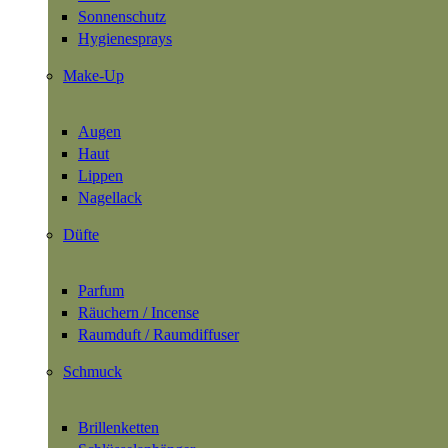
Sonnenschutz
Hygienesprays
Make-Up
Augen
Haut
Lippen
Nagellack
Düfte
Parfum
Räuchern / Incense
Raumduft / Raumdiffuser
Schmuck
Brillenketten