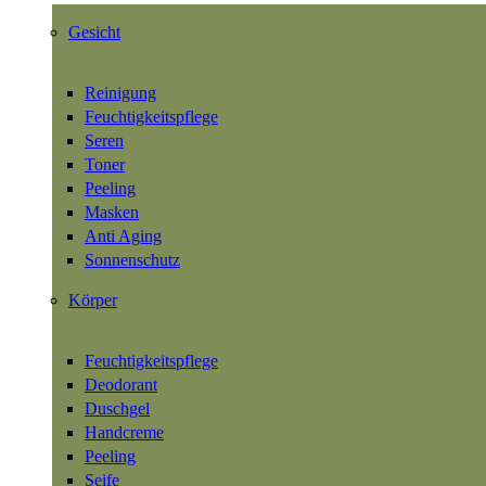
Gesicht
Reinigung
Feuchtigkeitspflege
Seren
Toner
Peeling
Masken
Anti Aging
Sonnenschutz
Körper
Feuchtigkeitspflege
Deodorant
Duschgel
Handcreme
Peeling
Seife