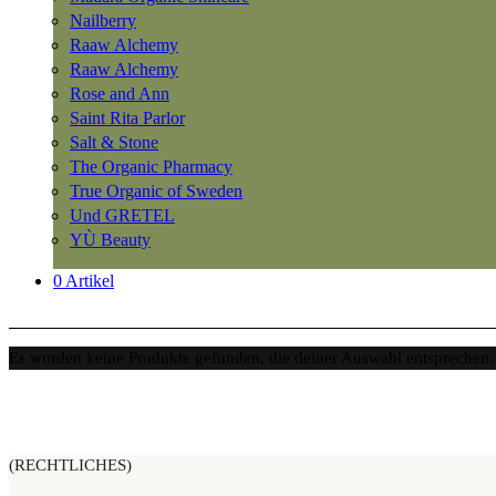
Nailberry
Raaw Alchemy
Raaw Alchemy
Rose and Ann
Saint Rita Parlor
Salt & Stone
The Organic Pharmacy
True Organic of Sweden
Und GRETEL
YÙ Beauty
0 Artikel
Es wurden keine Produkte gefunden, die deiner Auswahl entsprechen.
(RECHTLICHES)