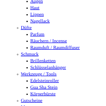
Augen
Haut
Lippen
Nagellack
Düfte
Parfum
Räuchern / Incense
Raumduft / Raumdiffuser
Schmuck
Brillenketten
Schlüsselanhänger
Werkzeuge / Tools
Edelsteinroller
Gua Sha Stein
Körperbürste
Gutscheine