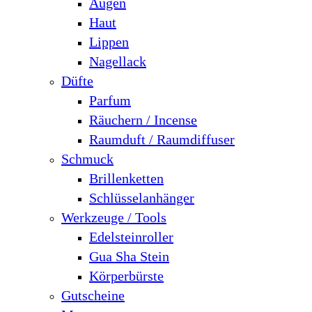
Augen
Haut
Lippen
Nagellack
Düfte
Parfum
Räuchern / Incense
Raumduft / Raumdiffuser
Schmuck
Brillenketten
Schlüsselanhänger
Werkzeuge / Tools
Edelsteinroller
Gua Sha Stein
Körperbürste
Gutscheine