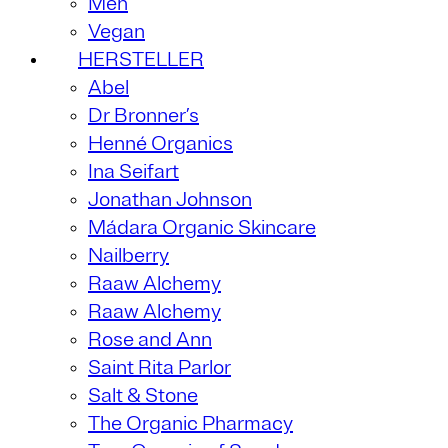
Men
Vegan
HERSTELLER
Abel
Dr Bronner’s
Henné Organics
Ina Seifart
Jonathan Johnson
Mádara Organic Skincare
Nailberry
Raaw Alchemy
Raaw Alchemy
Rose and Ann
Saint Rita Parlor
Salt & Stone
The Organic Pharmacy