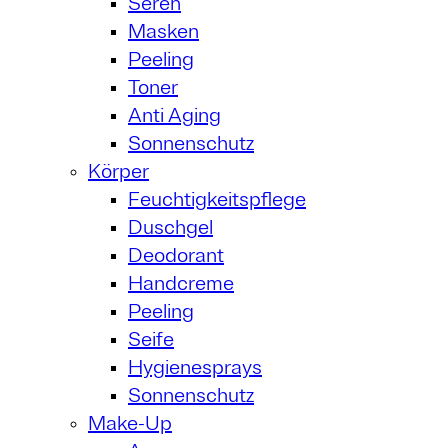
Seren
Masken
Peeling
Toner
Anti Aging
Sonnenschutz
Körper
Feuchtigkeitspflege
Duschgel
Deodorant
Handcreme
Peeling
Seife
Hygienesprays
Sonnenschutz
Make-Up