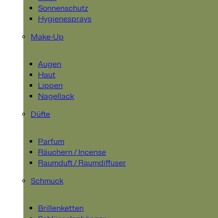
Sonnenschutz
Hygienesprays
Make-Up
Augen
Haut
Lippen
Nagellack
Düfte
Parfum
Räuchern / Incense
Raumduft / Raumdiffuser
Schmuck
Brillenketten