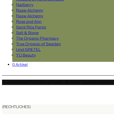
Nailberry
Raaw Alchemy
Raaw Alchemy
Rose and Ann
Saint Rita Parlor
Salt & Stone
The Organic Pharmacy
True Organic of Sweden
Und GRETEL
YÙ Beauty
0 Artikel
Es wurden keine Produkte gefunden, die deiner Auswahl entsprech
(RECHTLICHES)