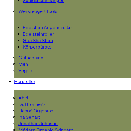
Schlüsselanhänger
Werkzeuge / Tools
Edelstein Augenmaske
Edelsteinroller
Gua Sha Stein
Körperbürste
Gutscheine
Men
Vegan
Hersteller
Abel
Dr. Bronner’s
Henné Organics
Ina Seifart
Jonathan Johnson
Mádara Organic Skincare