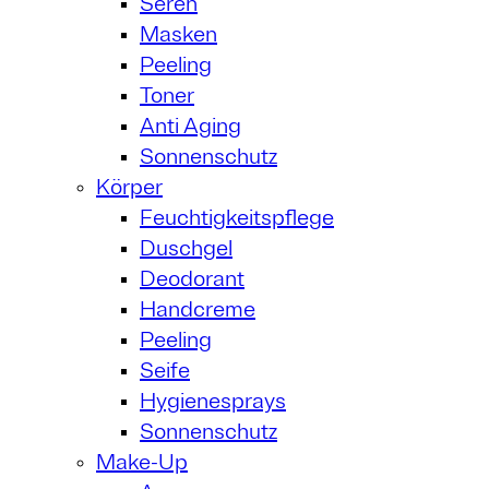
Seren
Masken
Peeling
Toner
Anti Aging
Sonnenschutz
Körper
Feuchtigkeitspflege
Duschgel
Deodorant
Handcreme
Peeling
Seife
Hygienesprays
Sonnenschutz
Make-Up