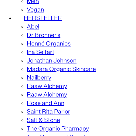
Men
Vegan
HERSTELLER
Abel
Dr Bronner’s
Henné Organics
Ina Seifart
Jonathan Johnson
Mádara Organic Skincare
Nailberry
Raaw Alchemy
Raaw Alchemy
Rose and Ann
Saint Rita Parlor
Salt & Stone
The Organic Pharmacy