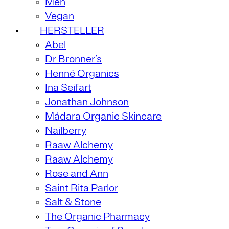
Men
Vegan
HERSTELLER
Abel
Dr Bronner’s
Henné Organics
Ina Seifart
Jonathan Johnson
Mádara Organic Skincare
Nailberry
Raaw Alchemy
Raaw Alchemy
Rose and Ann
Saint Rita Parlor
Salt & Stone
The Organic Pharmacy