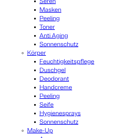
Seren
Masken
Peeling
Toner
Anti Aging
Sonnenschutz
Körper
Feuchtigkeitspflege
Duschgel
Deodorant
Handcreme
Peeling
Seife
Hygienesprays
Sonnenschutz
Make-Up