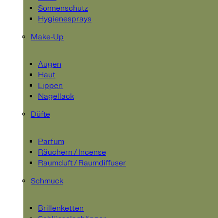
Sonnenschutz
Hygienesprays
Make-Up
Augen
Haut
Lippen
Nagellack
Düfte
Parfum
Räuchern / Incense
Raumduft / Raumdiffuser
Schmuck
Brillenketten