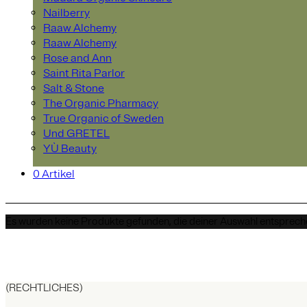
Nailberry
Raaw Alchemy
Raaw Alchemy
Rose and Ann
Saint Rita Parlor
Salt & Stone
The Organic Pharmacy
True Organic of Sweden
Und GRETEL
YÙ Beauty
0 Artikel
Es wurden keine Produkte gefunden, die deiner Auswahl entsprech
(RECHTLICHES)