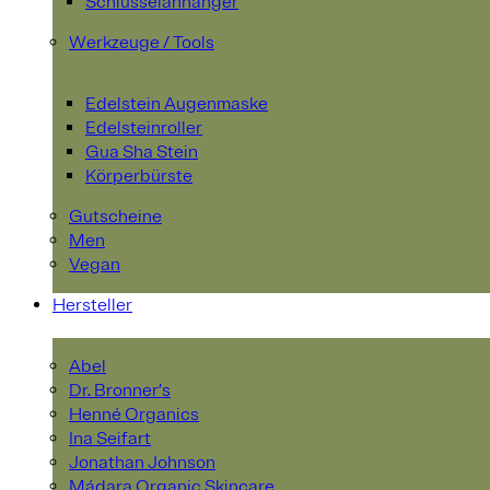
Schlüsselanhänger
Werkzeuge / Tools
Edelstein Augenmaske
Edelsteinroller
Gua Sha Stein
Körperbürste
Gutscheine
Men
Vegan
Hersteller
Abel
Dr. Bronner’s
Henné Organics
Ina Seifart
Jonathan Johnson
Mádara Organic Skincare