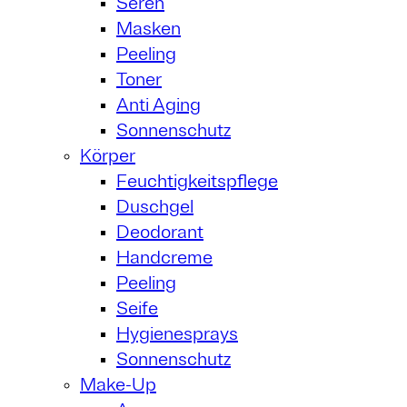
Seren
Masken
Peeling
Toner
Anti Aging
Sonnenschutz
Körper
Feuchtigkeitspflege
Duschgel
Deodorant
Handcreme
Peeling
Seife
Hygienesprays
Sonnenschutz
Make-Up