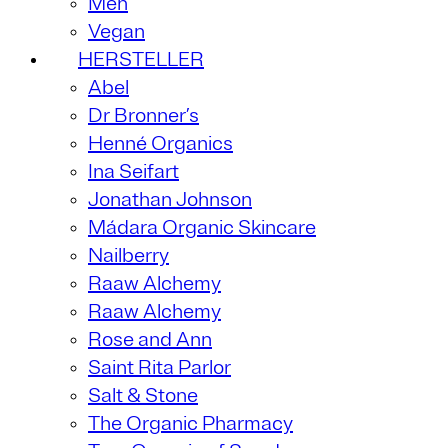
Men
Vegan
HERSTELLER
Abel
Dr Bronner’s
Henné Organics
Ina Seifart
Jonathan Johnson
Mádara Organic Skincare
Nailberry
Raaw Alchemy
Raaw Alchemy
Rose and Ann
Saint Rita Parlor
Salt & Stone
The Organic Pharmacy