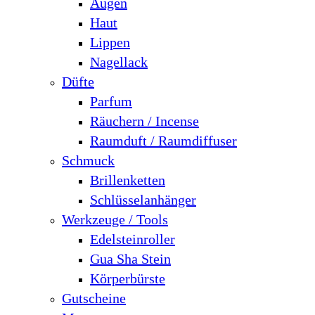
Augen
Haut
Lippen
Nagellack
Düfte
Parfum
Räuchern / Incense
Raumduft / Raumdiffuser
Schmuck
Brillenketten
Schlüsselanhänger
Werkzeuge / Tools
Edelsteinroller
Gua Sha Stein
Körperbürste
Gutscheine