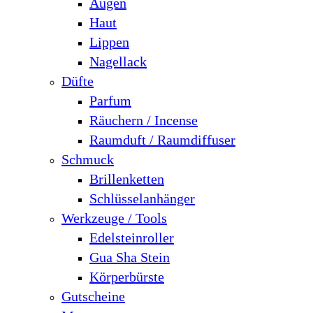
Augen
Haut
Lippen
Nagellack
Düfte
Parfum
Räuchern / Incense
Raumduft / Raumdiffuser
Schmuck
Brillenketten
Schlüsselanhänger
Werkzeuge / Tools
Edelsteinroller
Gua Sha Stein
Körperbürste
Gutscheine