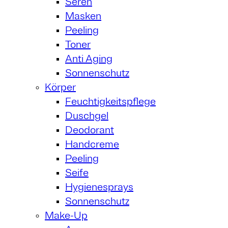
Seren
Masken
Peeling
Toner
Anti Aging
Sonnenschutz
Körper
Feuchtigkeitspflege
Duschgel
Deodorant
Handcreme
Peeling
Seife
Hygienesprays
Sonnenschutz
Make-Up