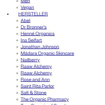
Men
Vegan
HERSTELLER
Abel
Dr Bronner’s
Henné Organics
Ina Seifart
Jonathan Johnson
Mádara Organic Skincare
Nailberry
Raaw Alchemy
Raaw Alchemy
Rose and Ann
Saint Rita Parlor
Salt & Stone
The Organic Pharmacy