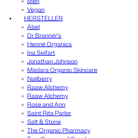
Men
Vegan
HERSTELLER
Abel
Dr Bronner’s
Henné Organics
Ina Seifart
Jonathan Johnson
Mádara Organic Skincare
Nailberry
Raaw Alchemy
Raaw Alchemy
Rose and Ann
Saint Rita Parlor
Salt & Stone
The Organic Pharmacy