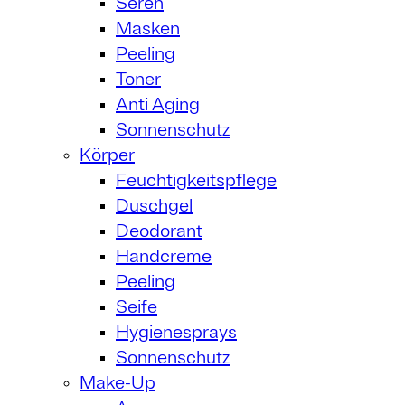
Seren
Masken
Peeling
Toner
Anti Aging
Sonnenschutz
Körper
Feuchtigkeitspflege
Duschgel
Deodorant
Handcreme
Peeling
Seife
Hygienesprays
Sonnenschutz
Make-Up