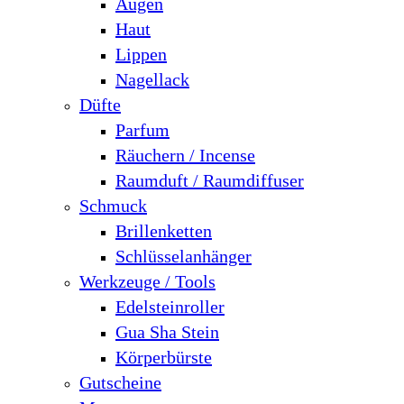
Augen
Haut
Lippen
Nagellack
Düfte
Parfum
Räuchern / Incense
Raumduft / Raumdiffuser
Schmuck
Brillenketten
Schlüsselanhänger
Werkzeuge / Tools
Edelsteinroller
Gua Sha Stein
Körperbürste
Gutscheine