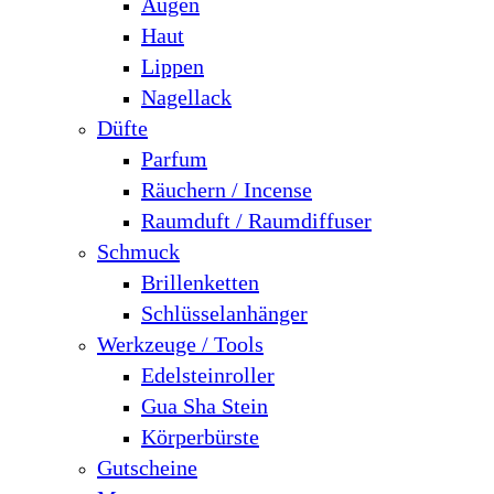
Augen
Haut
Lippen
Nagellack
Düfte
Parfum
Räuchern / Incense
Raumduft / Raumdiffuser
Schmuck
Brillenketten
Schlüsselanhänger
Werkzeuge / Tools
Edelsteinroller
Gua Sha Stein
Körperbürste
Gutscheine